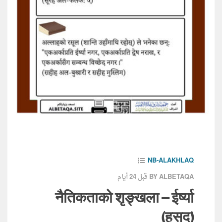
NB-ALAKHLAQ
قبل 24 أيام
BY ALBETAQA
नैतिकताको शृङ्खला – ईर्ष्या
(हसद)