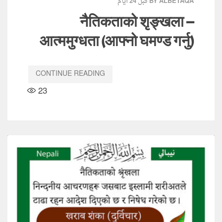
قبل 24 أيام
BY ALBETAQA
नैतिकताको शृङ्खला –
आत्ममुग्धता (आफ्नो घमण्ड गर्नु)
CONTINUE READING
23