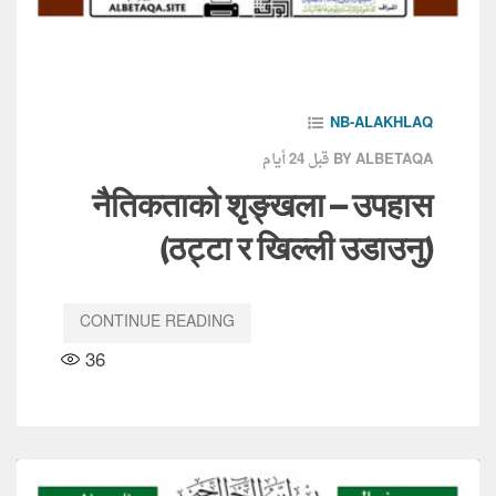
NB-ALAKHLAQ
قبل 24 أيام
BY ALBETAQA
नैतिकताको शृङ्खला – उपहास
(ठट्टा र खिल्ली उडाउनु)
CONTINUE READING
36