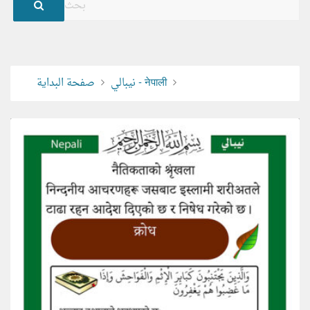
نيبالي - नेपाली
صفحة البداية