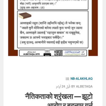
NB-ALAKHLAQ
قبل 24 أيام
BY ALBETAQA
नैतिकताको श्रृंखला — झूटो
आरोप र बदनाम गर्नु