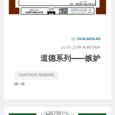
CH-ALAKHLAQ
قبل 23 أيام
BY ALBETAQA
道德系列——嫉妒
CONTINUE READING
18