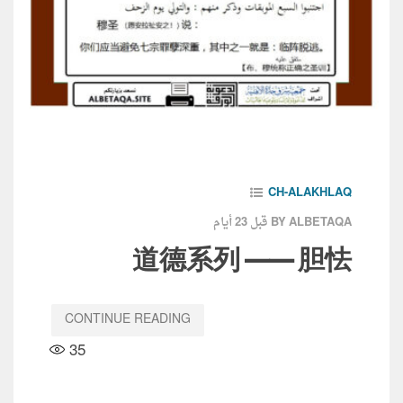
CH-ALAKHLAQ
قبل 23 أيام
BY ALBETAQA
道德系列 —— 胆怯
CONTINUE READING
35