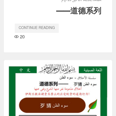
قبل 23 أيام
BY ALBETAQA
道德系列——
CONTINUE READING
20