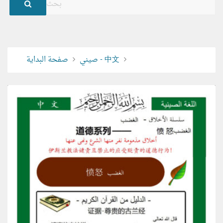
صيني - 中文
صفحة البداية