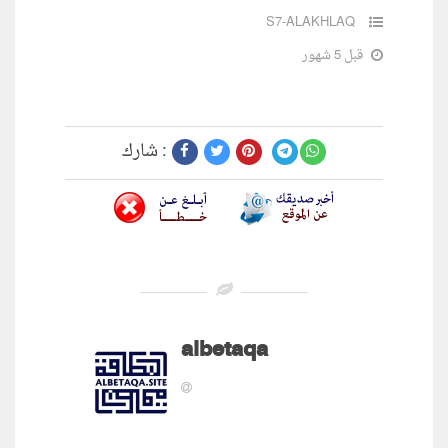
S7-ALAKHLAQ
قبل 5 شهور
شارك :
albetaqa