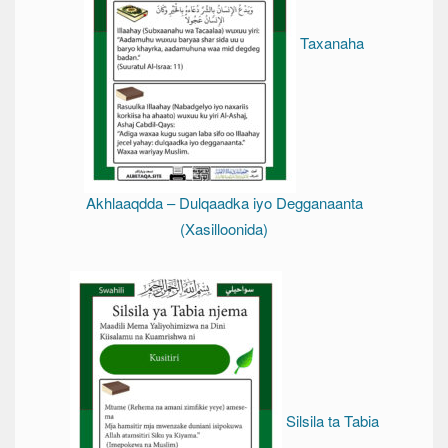
Taxanaha
Akhlaaqdda – Dulqaadka iyo Degganaanta
(Xasilloonida)
Silsila ta Tabia