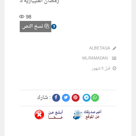
رمضان المليبارية 3
98
نسخ النص
ALBETAQA
ML-RAMADAN
قبل 5 شهور
شارك :