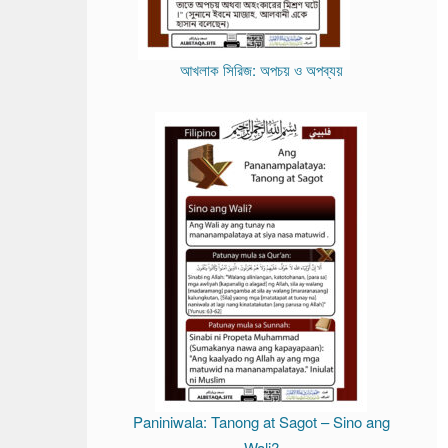
আখলাক সিরিজ: অপচয় ও অপব্যয়
Paniniwala: Tanong at Sagot – Sino ang