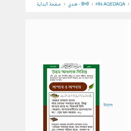
صفحة البداية
هندي - हिन्दी
HN-AQEDAQA
উত্তম