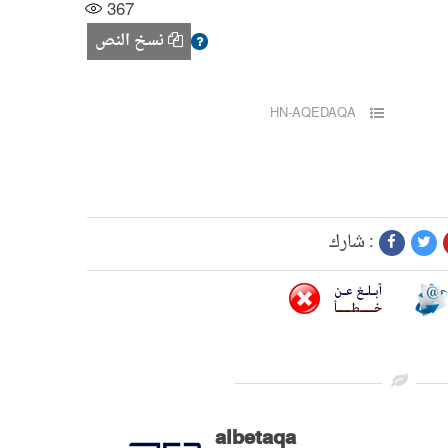
367
نسخ النص
HN-AQEDAQA
شارك :
albetaqa