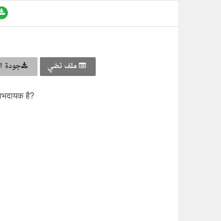
ملف نصّي
جودة ال
 लाभदायक है?