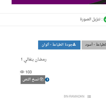
تنزيل الصورة :
طباعة - أسود
جودة الطباعة - ألوان
رمضان بنغالي 1
103
نسخ النص
BN-RAMADAN