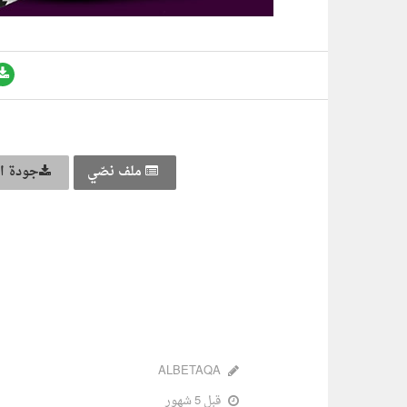
ملف نصّي
جودة ال
ALBETAQA
قبل 5 شهور