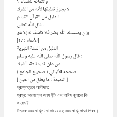
والتمائم للشفاء ؟
لا يجوز تعليقها لأنه من الشرك
الدليل من القرآن الكريم
قال الله تعالى :
وإن يمسسك الله بضر فلا كاشف له إلا هو
[الأنعام : 17]
الدليل من السنة النبوية
قال رسول الله صلى الله عليه وسلم :
من علق تميمة فقد أشرك
صححه الألباني ( صحيح الجامع )
[ التميمة : ما يعلق من العين ]
প্রশ্নোত্তরে আকীদাহ:
প্রশ্ন: আরোগ্যের জন্য পুঁতি এবং তাবিজ ঝুলানো কি
জায়েজ?
উত্তর: এগুলো ঝুলানো জায়েয নয়; এগুলো ঝুলোনো শিরক।