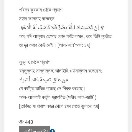
পবিত্র কুরআন থেকে প্রমাণ
মহান আল্লাহ বলেছেন:
وَ اِنۡ یَّمۡسَسۡكَ اللّٰهُ بِضُرٍّ فَلَا كَاشِفَ لَهٗۤ اِلَّا هُوَ ؕ
আর যদি আল্লাহ তোমার কোন ক্ষতি করেন, তবে তিনি ব্যতীত
তা দূর করার কেউ নেই। [আল-আন’আম: ১৭]
সুন্নাহ থেকে প্রমাণ
রসূলুল্লাহ সাল্লাল্লাহু আলাইহি ওয়াসাল্লাম বলেছেন:
من علق تميمة فقد أشرك
যে ব্যক্তি তাবিজ পরেছে সে শিরক করেছে।
আল-আলবানী কর্তৃক প্রমাণিত (সহীহ আল-জামি`)
[তাবিজ: যা খারাপ নজর থেকে রক্ষা পেতে ঝুলানো হয়]
443
نسخ النص