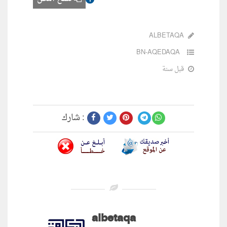
ALBETAQA
BN-AQEDAQA
قبل سنة
شارك :
albetaqa