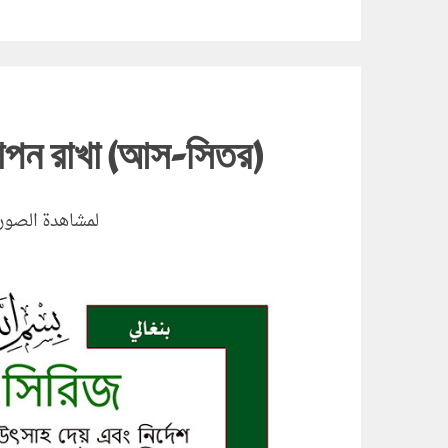
গোপন রাখা (আস-সিতর)
لمشاهدة الصور