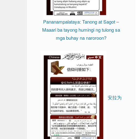
Pananampalataya: Tanong at Sagot –
Maaari ba tayong humingi ng tulong sa
mga buhay na naroroon?
安拉为