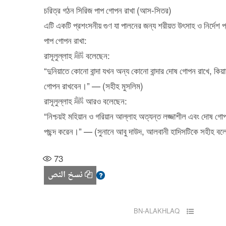
চরিত্র গঠন সিরিজ পাপ গোপন রাখা (আস-সিতর)
এটি একটি প্রশংসনীয় গুণ যা পালনের জন্য শরীয়ত উৎসাহ ও নির্দেশ
পাপ গোপন রাখা:
রাসূলুল্লাহ ﷺ বলেছেন:
“দুনিয়াতে কোনো বান্দা যখন অন্য কোনো বান্দার দোষ গোপন রাখে, কি
গোপন রাখবেন।” — (সহীহ মুসলিম)
রাসূলুল্লাহ ﷺ আরও বলেছেন:
“নিশ্চয়ই মহিয়ান ও গরিয়ান আল্লাহ অত্যন্ত লজ্জাশীল এবং দোষ গো
পছন্দ করেন।” — (সুনানে আবু দাউদ, আলবানী হাদিসটিকে সহীহ বল
73
نسخ النص
BN-ALAKHLAQ