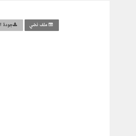
ملف نصّي
جودة ال