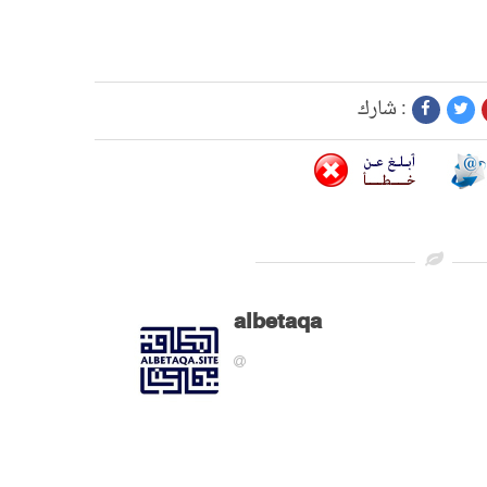
شارك :
albetaqa