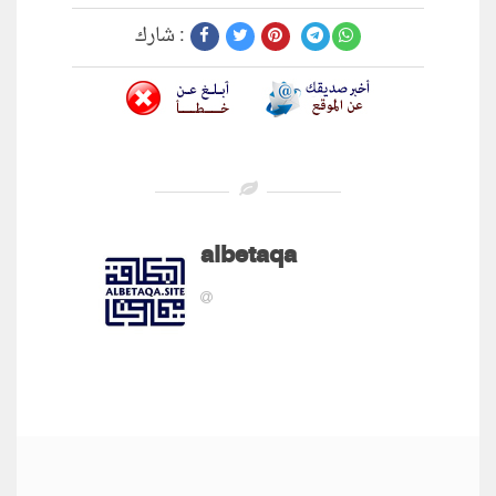
شارك :
albetaqa