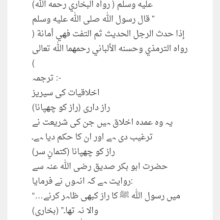
عليه وسلم ( رواه البخاري رحمه الله)
قال رسول الله صلى الله عليه وسلم ”
إذا حدث الرجل الحديث ثم التفت فهي أمانة (
رواه الترمذي وحسنه الألباني رحمهما الله تعالى
)
ترجمہ :-
اخلاقیات کی سیریز
راز داری (راز کو چھپانا)
یہ وہ عمدہ اخلاق ہیں جن کی شریعت نے
ترغیب دی ہے اور ان کا حکم دیا ہے۔
راز کو چھپانا (کتمانِ سر)
حضرت ابو بکر صدیق رضی اللہ عنہ سے
روایت ہے کہ انہوں نے فرمایا:
“…میں رسول اللہ ﷺ کا راز کبھی ظاہر کرنے
والا نہ تھا۔” (بخاری)