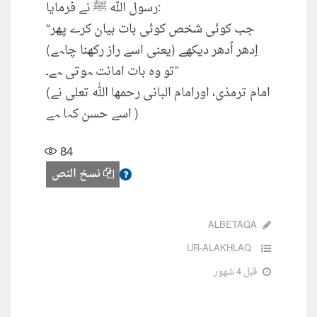
رسول اللہ ﷺ نے فرمایا:
“جب کوئی شخص کوئی بات بیان کرے پھر
اِدھر اُدھر دیکھے (یعنی اسے راز رکھنا چاہے)
تو وہ بات امانت ہوتی ہے۔”
(امام ترمذی، اورامام البانی رحمھا اللہ تعلی نے
اسے حسن کہا ہے )
84
نسخ النص
ALBETAQA
UR-ALAKHLAQ
قبل 4 شهور