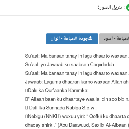
تنزيل الصورة :
طباعة - أسود
جودة الطباعة - ألوان
Su’aal: Ma banaan tahay in lagu dhaarto waxaan
Su’aal iyo Jawaab ku saabsan Caqiidadda
Su’aal: Ma banaan tahay in lagu dhaarto waxaan
Jawaab: Laguma dhaaran karno waxaan Allah ah
Daliilka Qur’aanka Kariimka:
” Allaah baan ku dhaartaye waa la idin soo bixin
 Daliilka Sunnada Nabiga S.c.w :
Nebigu (NNKH) wuxuu yiri: ” Qofkii ku dhaarta 
dhacay shirki.” (Abu Daawuud, Saxiix Al-Albaani