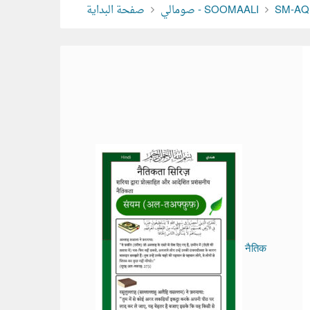
صفحة البداية
صومالي - SOOMAALI
SM-AQ
नैतिक