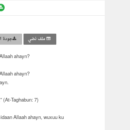
ملف نصّي
جودة ال
 Allaah ahayn?
 Allaah ahayn?
ayn.
.” (At-Taghabun: 7)
cidaan Allaah ahayn, wuxuu ku
)