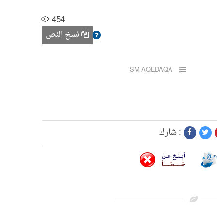
454
نسخ النص
SM-AQEDAQA
شارك :