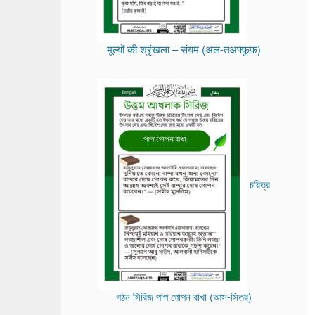
मूल्यों की श्रृंखला – संयम (अल-तअफ्फ़ुफ़)
চরিত্র
গঠন সিরিজ পাপ গোপন রাখা (আস-সিতর)