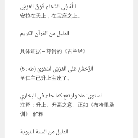
اللَّهُ فِي السَّمَاءِ فَوْقَ العَرْشِ
安拉在天上，在宝座之上。
الدليل من القرآن الكريم
具体证据 – 尊贵的《古兰经》
ٱلرَّحْمَٰنُ عَلَى ٱلْعَرْشِ ٱسْتَوَىٰ (طه: 5)
至仁主已升上宝座了。
استوى: علا وارتفع كما جاء في البخاري
注释：升上、升高之意。正如《布哈里圣
训》 解释
الدليل من السنة النبوية