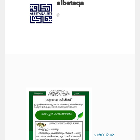
albetaqa
പരസ്പര