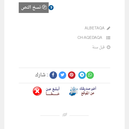
نسخ النص
ALBETAQA
CH-AQEDAQA
قبل سنة
شارك :