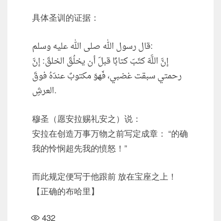
具体圣训的证据：
قال رسول الله صلى الله عليه وسلم:
إنَّ اللَّهَ كتَبَ كتابًا قبلَ أن يخلُقَ الخلقَ: إنَّ
رحمتي سبقت غضبي، فَهوَ مكتوبٌ عندَهُ فوقَ
العرشِ.
穆圣（愿安拉赐礼安之）说：
安拉在创造万事万物之前写定成章： “的确
我的怜悯超先我的愤怒！”
而此规定便写于他跟前 放在宝座之上！
【正确的布哈里】
432