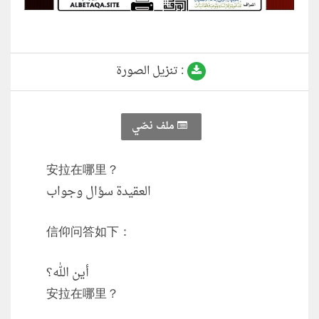
تنزيل الصورة :
ملف نصّي
安拉在哪里？
العقيدة سؤال وجواب
信仰问答如下：
أين الله؟
安拉在哪里？