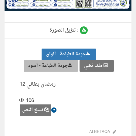
تنزيل الصورة :
جودة الطباعة - ألوان
ملف نصّي
جودة الطباعة - أسود
رمضان بنغالي 12
106
نسخ النص
ALBETAQA