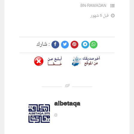
BN-RAMADAN
قبل 5 شهور
شارك :
albetaqa