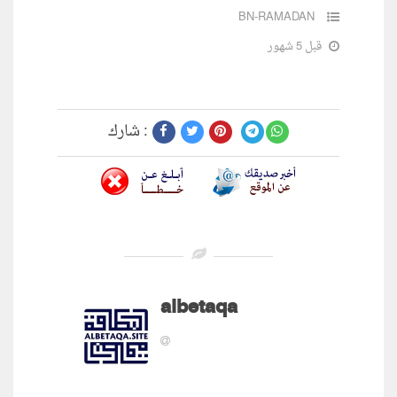
BN-RAMADAN
قبل 5 شهور
شارك :
albetaqa