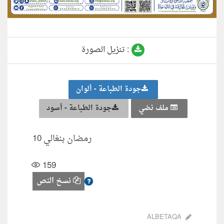
تنزيل الصورة :
جودة الطباعة - ألوان
ملف نصّي
جودة الطباعة - أسود
رمضان بنغالي 10
159
نسخ النص
ALBETAQA