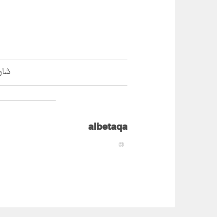
شار
albetaqa